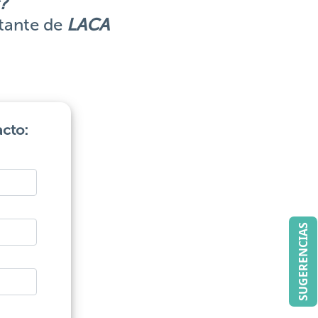
?
ntante de
LACA
acto:
SUGERENCIAS