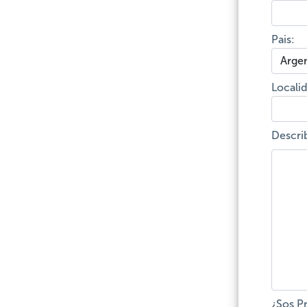
Pais:
Locali
Descri
¿Sos Pr