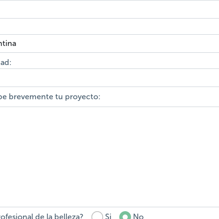
dad:
be brevemente tu proyecto:
ofesional de la belleza?
Si
No